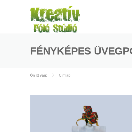
Ugrás a tartalomra
FÉNYKÉPES ÜVEGP
Ön itt van:
Címlap