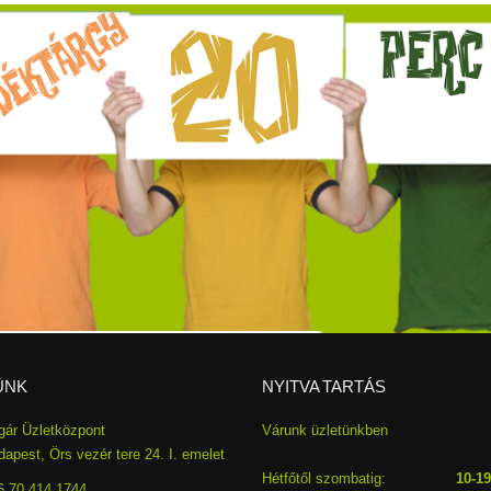
ÜNK
NYITVA TARTÁS
gár Üzletközpont
Várunk üzletünkben
apest, Örs vezér tere 24. I. emelet
Hétfőtől szombatig:
10-19
6 70 414 1744