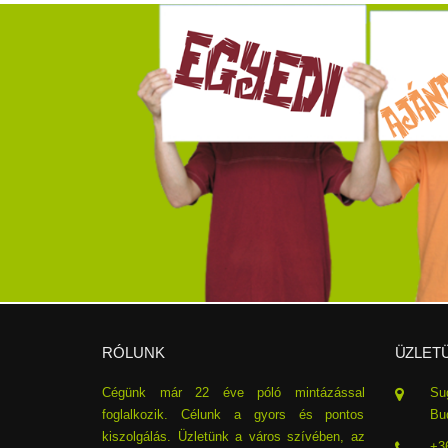
RÓLUNK
ÜZLET
Cégünk már 22 éve póló mintázással
Su
foglalkozik. Célunk a gyors és pontos
Bud
kiszolgálás. Üzletünk a város szívében, az
+3