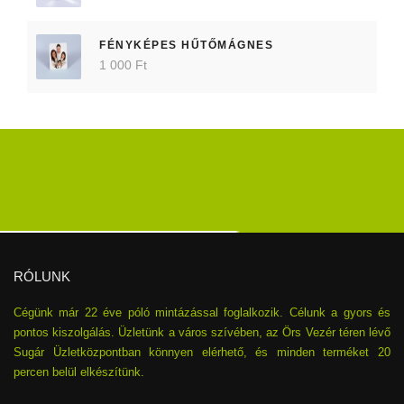
FÉNYKÉPES HŰTŐMÁGNES
1 000 Ft
RÓLUNK
Cégünk már 22 éve póló mintázással foglalkozik. Célunk a gyors és
pontos kiszolgálás. Üzletünk a város szívében, az Örs Vezér téren lévő
Sugár Üzletközpontban könnyen elérhető, és minden terméket 20
percen belül elkészítünk.