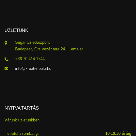
ÜZLETÜNK
Sugár Üzletközpont
Budapest, Örs vezér tere 24. I. emelet
+36 70 414 1744
info@kreativ-polo.hu
NYITVA TARTÁS
Várunk üzletünkben
Hétfőtől szombatig:
10-19:30 óráig